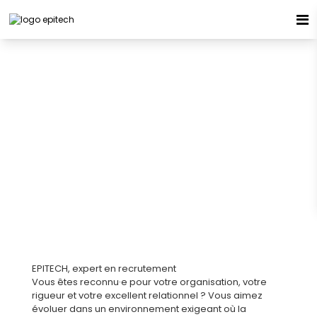
Espace candidat - Connexion
Pas de compte ?
S'inscrire ici
ASSISTANTE ADV H/F
CDI
95570 - BOUFFEMONT
Se souvenir de moi
Publiée le 24/06/2026
Mot de passe oublié ?
Connexion
EPITECH, expert en recrutement
Vous êtes reconnu·e pour votre organisation, votre
rigueur et votre excellent relationnel ? Vous aimez
évoluer dans un environnement exigeant où la