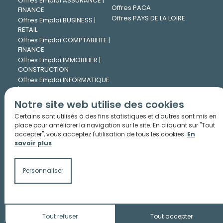
Offres Emploi ASSURANCE |
Offres PACA
FINANCE
Offres PAYS DE LA LOIRE
Offres Emploi BUSINESS |
RETAIL
Offres Emploi COMPTABILITE |
FINANCE
Offres Emploi IMMOBILIER |
CONSTRUCTION
Offres Emploi INFORMATIQUE
| DIGITAL
Offres Emploi INGENIERIE |
Notre site web utilise des cookies
TECHNIQUE
Certains sont utilisés à des fins statistiques et d'autres sont mis en
Offres Emploi JURIDIQUE
place pour améliorer la navigation sur le site. En cliquant sur "Tout
Offres Emploi LOGISTIQUE |
accepter", vous acceptez l'utilisation de tous les cookies.
En
TRANSPORT
savoir plus
Offres Emploi MARKETING |
COMMUNICATION
Offres Emploi PHARMA |
Personnaliser
CHIMIE
Offres Emploi RESSOURCES
HUMAINES
Tout refuser
Tout accepter