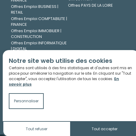
FINANCE
Offres PAYS DE LA LOIRE
Offres Emploi BUSINESS |
RETAIL
Offres Emploi COMPTABILITE |
FINANCE
Offres Emploi IMMOBILIER |
CONSTRUCTION
Offres Emploi INFORMATIQUE
| DIGITAL
Offres Emploi INGENIERIE |
Notre site web utilise des cookies
TECHNIQUE
Offres Emploi JURIDIQUE
Certains sont utilisés à des fins statistiques et d'autres sont mis en
Offres Emploi LOGISTIQUE |
place pour améliorer la navigation sur le site. En cliquant sur "Tout
accepter", vous acceptez l'utilisation de tous les cookies.
En
TRANSPORT
savoir plus
Offres Emploi MARKETING |
COMMUNICATION
Offres Emploi PHARMA |
Personnaliser
CHIMIE
Offres Emploi RESSOURCES
HUMAINES
Tout refuser
Tout accepter