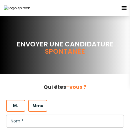
Espace candidat - Connexion
Pas de compte ?
S'inscrire ici
ENVOYER UNE CANDIDATURE
SPONTANÉE
Se souvenir de moi
Mot de passe oublié ?
Qui êtes
-vous ?
Connexion
M.
Mme