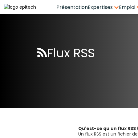
Présentation
Expertises
Emploi
Espace candidat - Connexion
Pas de compte ?
S'inscrire ici
Flux RSS
Se souvenir de moi
Mot de passe oublié ?
Connexion
Qu'est-ce qu'un flux RSS 
Un flux RSS est un fichier de