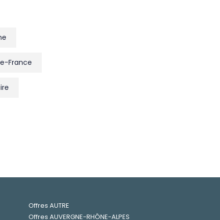
ne
de-France
ire
Offres AUTRE
Offres AUVERGNE-RHÔNE-ALPES