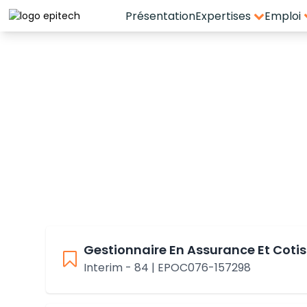
Présentation
Expertises
Emploi
Espace candidat - Connexion
Pas de compte ?
S'inscrire ici
Se souvenir de moi
Mot de passe oublié ?
Connexion
Gestionnaire En Assurance Et Cotis
Interim - 84 | EPOC076-157298