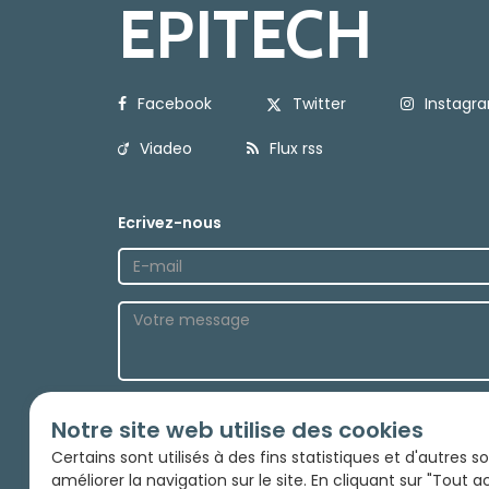
EPITECH
Facebook
Twitter
Instagr
Viadeo
Flux rss
Ecrivez-nous
Envoyez
Notre site web utilise des cookies
Certains sont utilisés à des fins statistiques et d'autres 
améliorer la navigation sur le site. En cliquant sur "Tout 