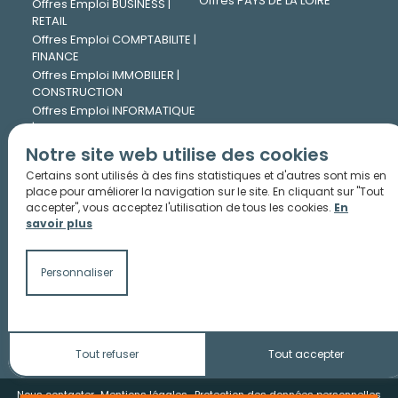
Offres PAYS DE LA LOIRE
Offres Emploi BUSINESS |
RETAIL
Offres Emploi COMPTABILITE |
FINANCE
Offres Emploi IMMOBILIER |
CONSTRUCTION
Offres Emploi INFORMATIQUE
| DIGITAL
Offres Emploi INGENIERIE |
Notre site web utilise des cookies
TECHNIQUE
Certains sont utilisés à des fins statistiques et d'autres sont mis en
Offres Emploi JURIDIQUE
place pour améliorer la navigation sur le site. En cliquant sur "Tout
Offres Emploi LOGISTIQUE |
accepter", vous acceptez l'utilisation de tous les cookies.
En
TRANSPORT
savoir plus
Offres Emploi MARKETING |
COMMUNICATION
Offres Emploi PHARMA |
Personnaliser
CHIMIE
Offres Emploi RESSOURCES
HUMAINES
Tout refuser
Tout accepter
Nous contacter
Mentions légales
Protection des données personnelles