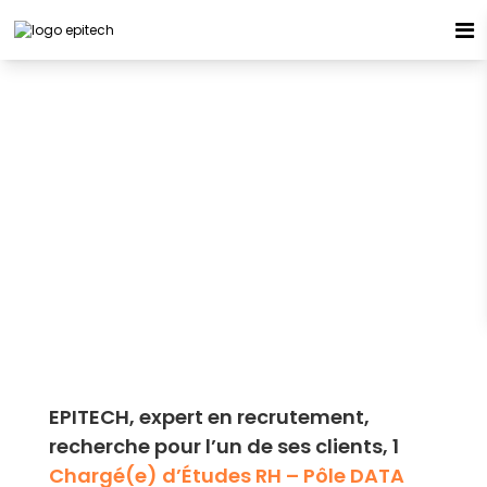
Espace candidat - Connexion
Pas de compte ?
S'inscrire ici
CHARGÉ(E) D’ÉTUDES RH –
PÔLE DATA H/F
INTERIM
93170 - BAGNOLET
Se souvenir de moi
Publiée le 04/05/2026
Mot de passe oublié ?
Connexion
EPITECH, expert en recrutement,
recherche pour l’un de ses clients, 1
Chargé(e) d’Études RH – Pôle DATA