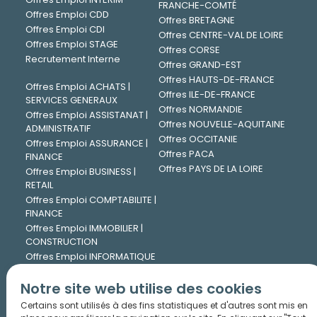
FRANCHE-COMTÉ
Offres Emploi CDD
Offres BRETAGNE
Offres Emploi CDI
Offres CENTRE-VAL DE LOIRE
Offres Emploi STAGE
Offres CORSE
Recrutement Interne
Offres GRAND-EST
Offres HAUTS-DE-FRANCE
Offres Emploi ACHATS |
Offres ILE-DE-FRANCE
SERVICES GENERAUX
Offres NORMANDIE
Offres Emploi ASSISTANAT |
Offres NOUVELLE-AQUITAINE
ADMINISTRATIF
Offres OCCITANIE
Offres Emploi ASSURANCE |
Offres PACA
FINANCE
Offres PAYS DE LA LOIRE
Offres Emploi BUSINESS |
RETAIL
Offres Emploi COMPTABILITE |
FINANCE
Offres Emploi IMMOBILIER |
CONSTRUCTION
Offres Emploi INFORMATIQUE
| DIGITAL
Offres Emploi INGENIERIE |
Notre site web utilise des cookies
TECHNIQUE
Certains sont utilisés à des fins statistiques et d'autres sont mis en
Offres Emploi JURIDIQUE