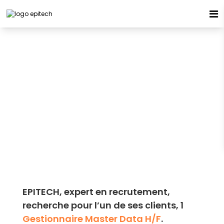
Espace candidat - Connexion
Pas de compte ?
S'inscrire ici
GESTIONNAIRE MASTER
DATA H/F
INTERIM
94120 - FONTENAY SOUS BOIS
Se souvenir de moi
Publiée le 12/05/2026
Mot de passe oublié ?
Connexion
EPITECH, expert en recrutement,
recherche pour l’un de ses clients, 1
Gestionnaire Master Data H/F
.