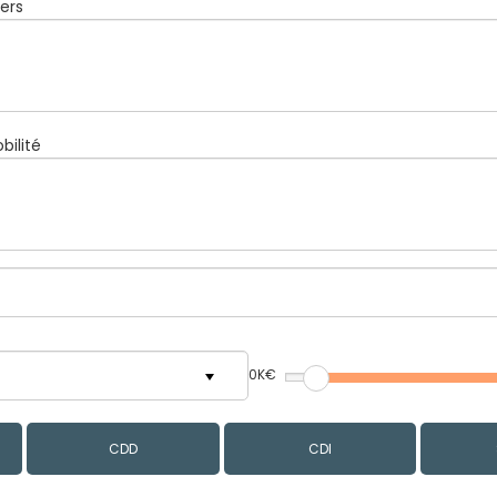
ers
bilité
0K€
CDD
CDI