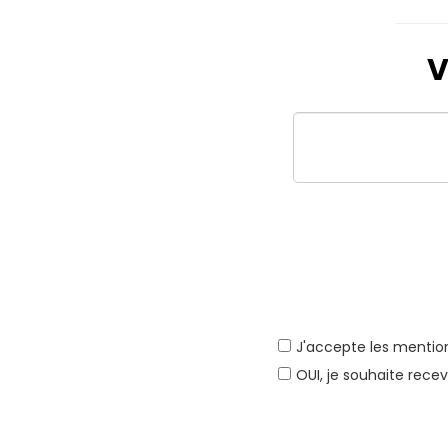
V
J'accepte les
mention
OUI, je souhaite recev