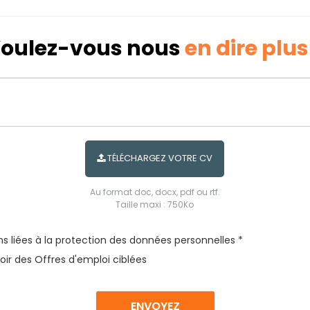
oulez-vous nous
en dire plus
TÉLÉCHARGEZ VOTRE CV
Au format doc, docx, pdf ou rtf.
Taille maxi : 750Ko
s liées à la protection des données personnelles *
oir des Offres d'emploi ciblées
ENVOYEZ