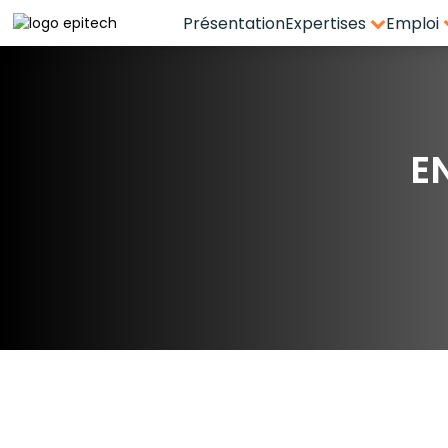
Présentation
Expertises
Emploi
Espace candidat - Connexion
Pas de compte ?
S'inscrire ici
E
Se souvenir de moi
Mot de passe oublié ?
Connexion