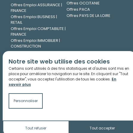
Offres OCCITANIE
Offres Emploi ASSURANCE |
Offres PACA
FINANCE
Offres PAYS DE LA LOIRE
Offres Emploi BUSINESS |
RETAIL
Offres Emploi COMPTABILITE |
FINANCE
Offres Emploi IMMOBILIER |
CONSTRUCTION
Offres Emploi INFORMATIQUE
| DIGITAL
Notre site web utilise des cookies
Offres Emploi INGENIERIE |
Certains sont utilisés à des fins statistiques et d'autres sont mis en
TECHNIQUE
place pour améliorer la navigation sur le site. En cliquant sur "Tout
Offres Emploi JURIDIQUE
accepter", vous acceptez l'utilisation de tous les cookies.
En
Offres Emploi LOGISTIQUE |
savoir plus
TRANSPORT
Offres Emploi MARKETING |
COMMUNICATION
Personnaliser
Offres Emploi PHARMA |
CHIMIE
Offres Emploi RESSOURCES
HUMAINES
Tout refuser
Tout accepter